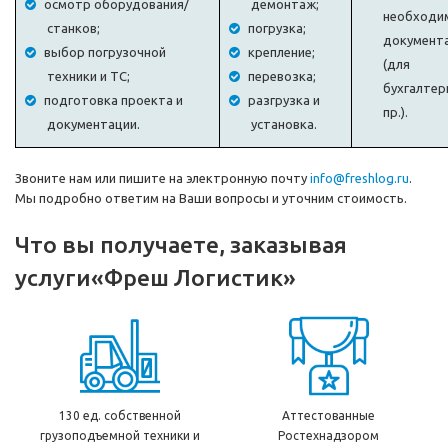
осмотр оборудования/
демонтаж;
необходи
станков;
погрузка;
документ
выбор погрузочной
крепление;
(для
техники и ТС;
перевозка;
бухгалтер
подготовка проекта и
разгрузка и
пр.).
документации.
установка.
Звоните нам или пишите на электронную почту
info@freshlog.ru
.
Мы подробно ответим на Ваши вопросы и уточним стоимость.
Что вы получаете, заказывая
услуги
«Фреш Логистик»
130 ед. собственной
Аттестованные
грузоподъемной техники и
Ростехнадзором