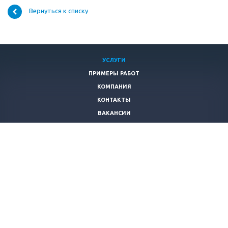
Вернуться к списку
УСЛУГИ
ПРИМЕРЫ РАБОТ
КОМПАНИЯ
КОНТАКТЫ
ВАКАНСИИ
СТАТЬИ
ПОЛИТИКА БЕЗОПАСНОСТИ
+7 (495)
215-53-95
info@freshlog.ru
г. Москва, ул. Юровская,д. 93, корп. 5.
© 2007 Такелажные работы. Погрузо разгрузочные работы.
Официальный сайт Фреш Логистик