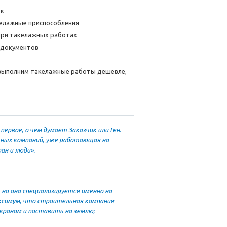
ок
акелажные приспособления
при такелажных работах
х документов
 – выполним такелажные работы дешевле,
первое, о чем думает Заказчик или Ген.
ьных компаний, уже работающая на
ан и люди».
 но она специализируется именно на
аксимум, что строительная компания
раном и поставить на землю;