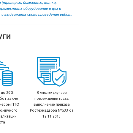
и (траверсы, домкраты, катки,
ереместить оборудование в цех и
ть и выдержать сроки проведения работ.
уги
 до 30%
0 «ноль» случаев
бот за счет
повреждения груза,
нером ПТО
выполнение приказа
номичного
Ростехнадзора №533 от
еализации
12.11.2013
кта