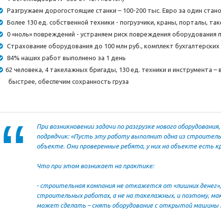
Разгружаем дорогостоящие станки – 100-200 тыс. Евро за один стан
Более 130 ед. собственной техники - погрузчики, краны, порталы, т
0 «ноль» повреждений - устраняем риск повреждения оборудования 
Страхование оборудования до 100 млн руб., комплект бухгалтерски
84% наших работ выполнено за 1 день
62 человека, 4 такелажных бригады, 130 ед. техники и инструмента
быстрее, обеспечим сохранность груза
При возникновении задачи по разгрузке нового оборудования, 
подрядчик: «Пусть эту работу выполнит одна из строител
объекте. Они проверенные ребята, у них на объекте есть кр
Что при этом возникает на практике:
- строительная компания не откажется от «лишних денег»,
строительных работах, а не на такелажных, и поэтому, м
может сделать – снять оборудование с открытой машины к