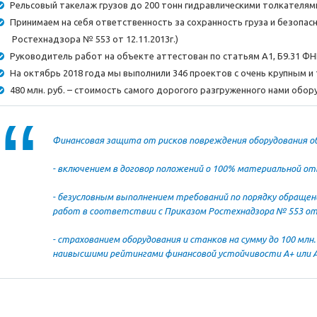
Рельсовый такелаж грузов до 200 тонн гидравлическими толкателям
Принимаем на себя ответственность за сохранность груза и безопас
Ростехнадзора № 553 от 12.11.2013г.)
Руководитель работ на объекте аттестован по статьям А1, Б9.31 
На октябрь 2018 года мы выполнили 346 проектов с очень крупным 
480 млн. руб. – стоимость самого дорогого разгруженного нами обо
Финансовая защита от рисков повреждения оборудования о
- включением в договор положений о 100% материальной о
- безусловным выполнением требований по порядку обращен
работ в соответствии с Приказом Ростехнадзора № 553 от 1
- страхованием оборудования и станков на сумму до 100 млн.
наивысшими рейтингами финансовой устойчивости А+ или А