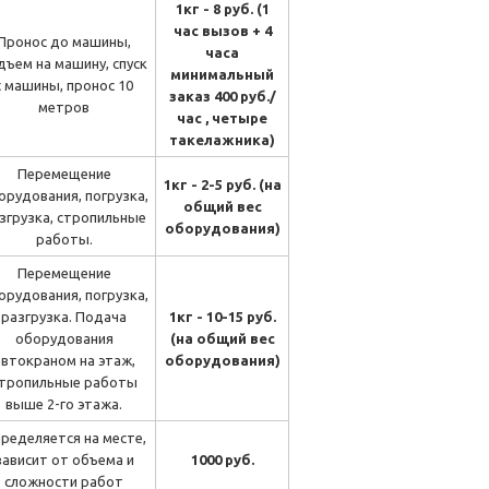
1кг - 8 руб. (1
час вызов + 4
Пронос до машины,
часа
дъем на машину, спуск
минимальный
с машины, пронос 10
заказ 400 руб./
метров
час , четыре
такелажника)
Перемещение
1кг - 2-5 руб. (на
орудования, погрузка,
общий вес
згрузка, стропильные
оборудования)
работы.
Перемещение
орудования, погрузка,
разгрузка. Подача
1кг - 10-15 руб.
оборудования
(на общий вес
автокраном на этаж,
оборудования)
тропильные работы
выше 2-го этажа.
ределяется на месте,
зависит от объема и
1000 руб.
сложности работ