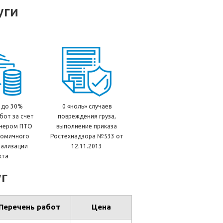
уги
 до 30%
0 «ноль» случаев
бот за счет
повреждения груза,
нером ПТО
выполнение приказа
номичного
Ростехнадзора №533 от
еализации
12.11.2013
кта
г
Перечень работ
Цена