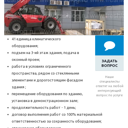
41 единица климатического
оборудования;
подъем на 3-ий этаж здания, подача в
оконный проем;
ЗАДАТЬ
ВОПРОС
работа в условиях ограниченного
пространства, рядом со стеклянными
Наши
элементами и дорогостоящим фасадом
специалисты
ответят на любой
здания ;
интересующий
перемещение оборудования по зданию,
вопрос по услуге
установка в демонстрационном зале;
продолжительность работ - 1 день;
договор выполнения работ со 100% материальной
ответственностью за сохранность оборудования;